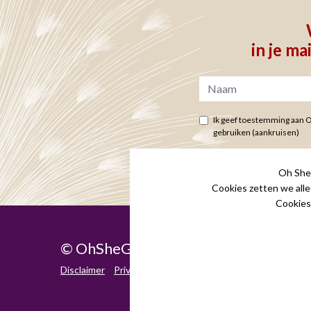
in je ma
Ik geef toestemming aan 
gebruiken (aankruisen)
Privacy en cookie statement
Oh She 
Cookies zetten we alle
Cookies
© OhSheGrows
-
Tel. 06 46 23 38 15
Disclaimer
Privacy statement