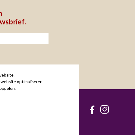
n
uwsbrief.
ebsite.
 website optimaliseren.
oppelen.