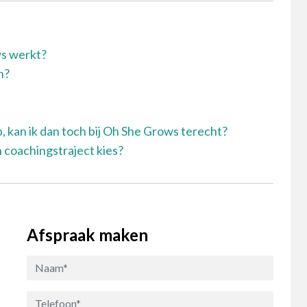
ws werkt?
n?
b, kan ik dan toch bij Oh She Grows terecht?
n coachingstraject kies?
Afspraak maken